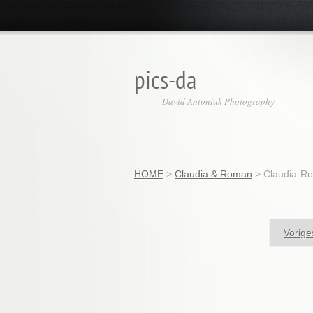
pics-da
David Antoniuk Photography
HOME
>
Claudia & Roman
>
Claudia-R
Vorige