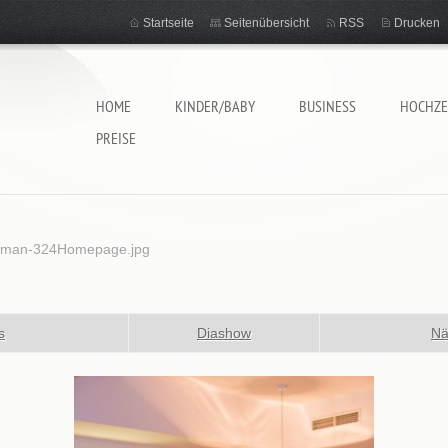
Startseite
Seitenübersicht
RSS
Drucken
HOME
KINDER/BABY
BUSINESS
HOCHZE
PREISE
oman-324Homepage.jpg
s
Diashow
Nä