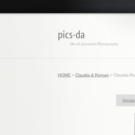
pics-da
David Antoniuk Photography
HOME
>
Claudia & Roman
>
Claudia-R
Vorige