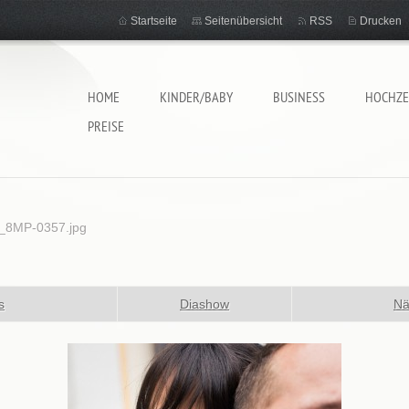
Startseite
Seitenübersicht
RSS
Drucken
HOME
KINDER/BABY
BUSINESS
HOCHZE
PREISE
8MP-0357.jpg
s
Diashow
Nä