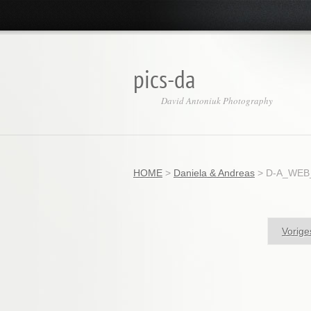
pics-da
David Antoniuk Photography
HOME
>
Daniela & Andreas
>
D-A_WEB_
Vorige